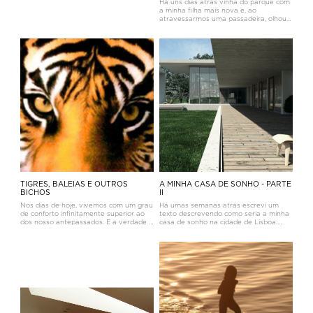
Há uns dias atrás vinha do parque com
a minha filha mais nova e, ao
atravessarmos uma passadeira, olhou
para mim com ar trocista e disse: “Pai,
só podemos pisar as riscas brancas!”
Confesso que me senti deliciado e
imediatamente transportado para
TIGRES, BALEIAS E OUTROS
A MINHA CASA DE SONHO - PARTE
BICHOS
II
Nos dias de hoje, vivemos com um grau
Há umas semanas atrás escrevi um
de conforto infinitamente superior ao
texto descrevendo como seria a minha
dos nosso antepassados. E a verdade é
casa de sonho na cidade de Lisboa.
que o engenho humano inventa todos
Logo na altura pensei também
os dias novas soluções que facilitam o
escrever umas linhas sobre como seria
nosso quotidiano e aumentam a nossa
a minha casa ideal fora da cidade. O
comodidade.A facilidade co
meu retiro, por assim dizer.Idealmente
se