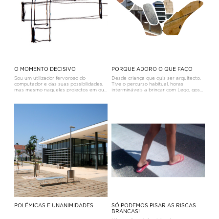
O MOMENTO DECISIVO
PORQUE ADORO O QUE FAÇO
Sou um utilizador fervoroso do
Desde criança que quis ser arquitecto.
computador e das suas possibilidades,
Tive o percurso habitual, horas
mas mesmo naqueles projectos em que
intermináveis a brincar com Lego, gosto
começo desde o início a utilizá-lo, volto
por desenhar, muitas vezes plantas de
sempre ao bom e velho papel e ao
casas, palácios ou naves imaginárias,
rápido e expressivo esquisso
veículos completamente inverosímeis,
exploratório. Sim, porque, ao contrário d
reinterpretações dos espaç
POLÉMICAS E UNANIMIDADES
SÓ PODEMOS PISAR AS RISCAS
BRANCAS!