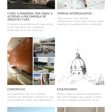
COMO A PANDEMIA TEM VINDO A
TEMPOS INTERESSANTES
ALTERAR A ENCOMENDA DE
“Que possas viver tempos
ARQUITECTURA
interessantes” Esta frase, tantas vezes
O cenário de pandemia em que temos
repetida, é supostamente a tradução
vivido veio provocar mudanças
de uma antiga maldição chinesa
profundas na forma como nos
(embora não haja, de acordo com a
relacionamos com o espaço envolvente,
pesquisa que efectuei, registos
seja ele público ou privado. As regras
efectivos de que assim seja). O seu
de distanciamento social e as diversas
significado é
modalidades de confinamento, legais ou
v
CONCEPÇÃO
ESQUISSANDO
Os arquitectos são uns viciados.
Muitas vezes as pessoas perguntam-
Viciados em desenhar. Viciados em ver
me, como imagino que façam a todos
construídas as coisas que idealizaram. É
os meus colegas arquitectos, se eu
uma sensação indescritível ver
ainda desenho, ou mais precisamente
aparecer do nada e tomar forma um
se eu ainda sei desenhar. Esta
edifício que concebemos.Há quem diga
interrogação terá a ver com a