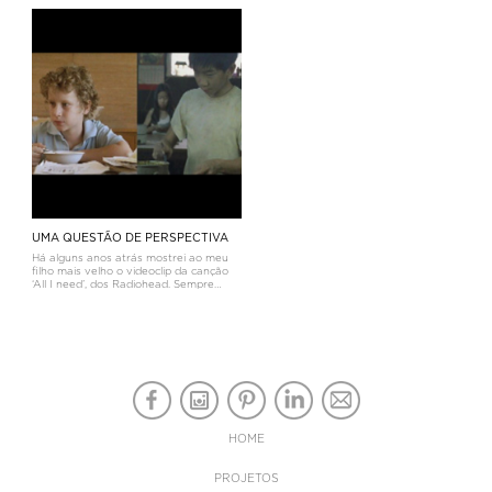
relação às ruas mais movimentadas.
naturalmente a um advogado. Não
Também terá algum desafogo em seu
pensa em poupanças, ou em considerar
redor. Poderá talvez localizar-se num
hipóteses alternativas, porque
pequeno l
considera que são
UMA QUESTÃO DE PERSPECTIVA
Há alguns anos atrás mostrei ao meu
filho mais velho o videoclip da canção
‘All I need’, dos Radiohead. Sempre
adorei as músicas desta banda e
quando vi o clip, que achei belíssimo,
pensei que ele iria gostar de o ver.
Estudante e pratica
HOME
PROJETOS