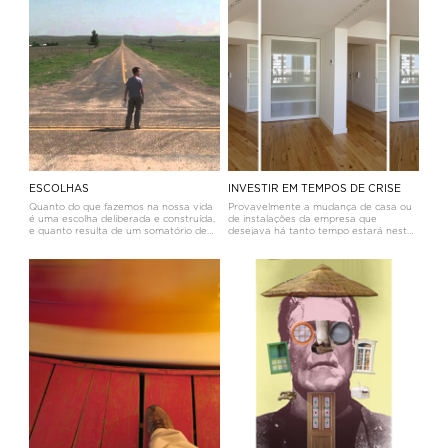
“deve ser semelhante a ter um filh
importância determinante dos
computadores no nos
ESCOLHAS
INVESTIR EM TEMPOS DE CRISE
Quanto do que fazemos na nossa vida
Provavelmente a mudança de casa ou
é uma escolha deliberada e construída,
de instalações da empresa que
e quanto resulta de um somatório de
desejava há tanto tempo estará neste
acasos? Vem este pensamento a
momento irremediavelmente adiada.
propósito de uma conversa delirante
Os bancos estão a dificultar o crédito e
que tive com a minha filha mais nova,
os tempos aconselham prudência e
há algumas semanas.Falávamos sobre
contenção de custos.Mas as razões da
mud