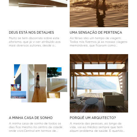
DEUS ESTÁ NOS DETALHES
UMA SENSAÇÃO DE PERTENÇA
Muito se tem discorrido sobre este
As férias são um tempo de viagem.
aforismo, que já vi ser atribuído aos
Todos nós fizemos já as nossas viagens
mais diversos autores, desde o
memoráveis, que ficaram como
previsível Mies, a Einstein ou ao
recordação de bons momentos, às
renascentista Miguelângelo. Também se
vezes de descobertas exteriores ou
discute se a frase original será mesmo
interiores. Por vezes, essas recordações
assim ou se, pelo contrário, é o di
são marcantes para toda a
vida.Sempre qu
A MINHA CASA DE SONHO
PORQUÊ UM ARQUITECTO?
A minha casa de sonho de todos os
A maioria das pessoas, ao longo da
dias fica mesmo no centro da cidade
vida, vai ao médico sempre que tem
onde vivo.Central em termos de
algum problema de saúde. E quando
localização, será descentrada em
tem problemas legais recorre