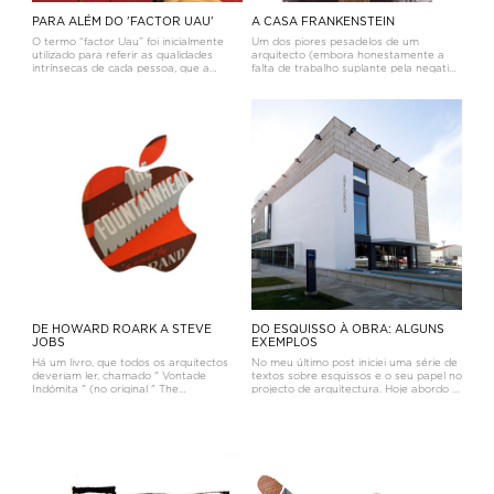
PARA ALÉM DO 'FACTOR UAU'
A CASA FRANKENSTEIN
O termo “factor Uau” foi inicialmente
Um dos piores pesadelos de um
utilizado para referir as qualidades
arquitecto (embora honestamente a
intrínsecas de cada pessoa, que a
falta de trabalho suplante pela negativa
elevam, a tornam única e diferente das
este tipo de angústia) acontece quando
demais. Num determinado indivíduo
um cliente lhe pede uma casa-
pode referir-se a óbvias capacidades de
Frankenstein.Esta situação caracteriza-
liderança, noutro a apti
se pelo desejo de que a casa que
vamos
DE HOWARD ROARK A STEVE
DO ESQUISSO À OBRA: ALGUNS
JOBS
EXEMPLOS
Há um livro, que todos os arquitectos
No meu último post iniciei uma série de
deveriam ler, chamado " Vontade
textos sobre esquissos e o seu papel no
Indómita " (no original " The
projecto de arquitectura. Hoje abordo a
Fountainhead " ), escrito em 1943 pela
forma como uma ideia resultante de um
americana Ayn Rand. O livro deu
processo de desenho à mão livre,
origem, poucos anos mais tarde, a um
necessariamente exploratório, é
célebre filme de King Vidor, em que Gar
materializada construtivame